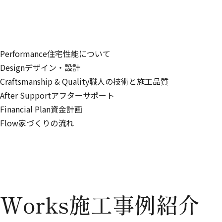
これから50年を見据えた、安全で快適な家づくりを
「こんなことは無理かも」と思わずに、ぜひ設計士
全力で、あなたの夢の住まいを形にするお手伝いを
Performance
住宅性能について
Design
デザイン・設計
Craftsmanship & Quality
職人の技術と施工品質
After Support
アフターサポート
Financial Plan
資金計画
Flow
家づくりの流れ
Works
施工事例紹介