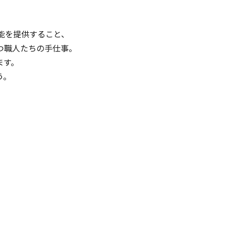
能を提供すること、
つ職人たちの手仕事。
ます。
う。