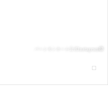
パーシモンホーム
公式Instagram
スマートハウス
リフォーム
リフォーム
の
ご相談
ご相談
詳細
はこちら