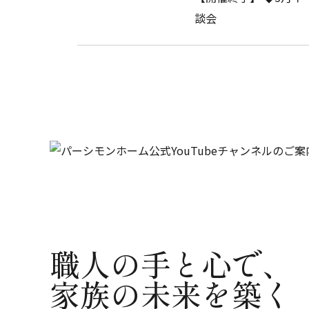
談会
職人の手と心で、
家族の未来を築く