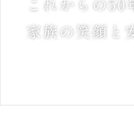
これから
の
の
の
50
家族
の
の
の
笑顔
と
と
と
SCROLL