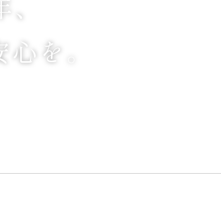
年、
安心
を
を
を
。