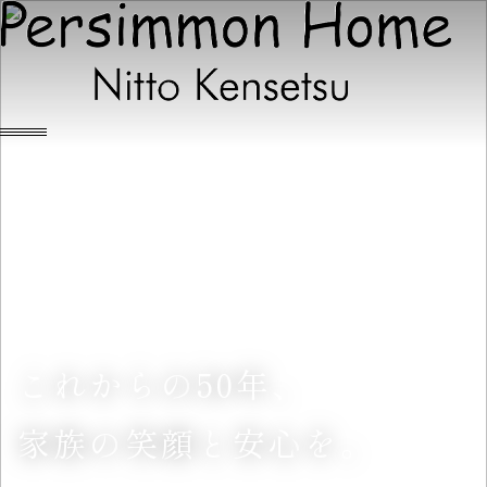
これから
の
の
の
50年、
家族
の
の
の
笑顔
と
と
と
安心
を
を
を
。