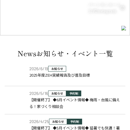
パーシモンホーム
公式Instagram
SCROLL
リフォーム
リフォーム
スマートハウス
の
ご相談
ご相談
詳細
はこちら
News
お知らせ・イベント一覧
2026/6/19
お知らせ
2025年度ZEH実績報告及び普及目標
2026/5/16
お知らせ
予約制
【開催終了】 ◆6月イベント情報◆ 梅雨・台風に備え
る！家づくり相談会
2026/4/25
お知らせ
予約制
【開催終了】 ◆5月イベント情報◆ 猛暑でも快適！暑