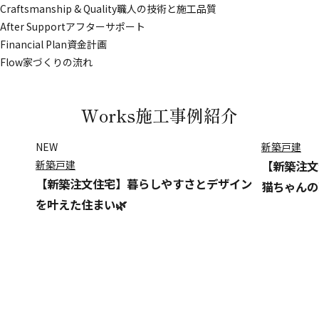
Craftsmanship & Quality
職人の技術と施工品質
After Support
アフターサポート
Financial Plan
資金計画
Flow
家づくりの流れ
Works
施工事例紹介
NEW
新築戸建
新築戸建
【新築注文
【新築注文住宅】暮らしやすさとデザイン
猫ちゃんの
を叶えた住まい🌿
Lineup
商品ラインナップ