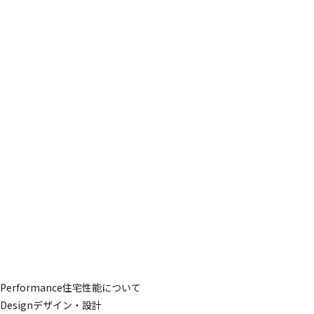
どの家にも共通して求められることです。
「釣った魚を料理する専用スペースが欲しい」「読書ができる静
かなコーナーが欲しい」など、そのご家族ならではのプラスアル
ファをプランに盛り込むことができれば、ご新居で過ごす時間が
より楽しく、豊かなものになるのではないでしょうか。
もちろん、家づくりには不安や疑問がつきものです。
「自分たちの想いをどう形にするか」「耐震や断熱の性能は？」
などの技術的なことも、私たちがしっかりとサポートいたしま
す。
50年の経験と技術力を持つ職人たちの手仕事で、心温まる素敵な
住まいを実現します。
これから50年を見据えた、安全で快適な家づくりを、私たちとと
もに進めていきましょう。
「こんなことは無理かも」と思わずに、ぜひ設計士にご相談くだ
さい。
全力で、あなたの夢の住まいを形にするお手伝いをします。
Performance
住宅性能について
Design
デザイン・設計