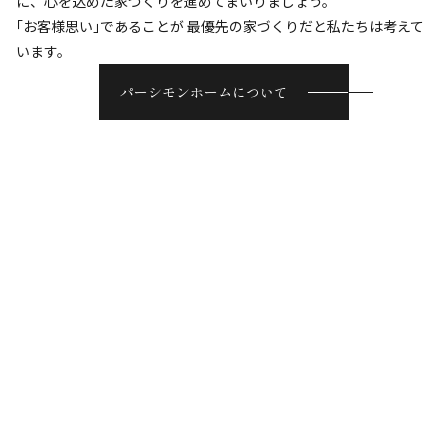
に、心を込めた家づくりを進めてまいりましょう。
｢お客様思い｣であることが
最優先の家づくりだと私たちは考えて
います。
パーシモンホームについて
Concept
家づくりの想い
暮らしプラスの
住まい
1974年の創業以来、日本の風土に合わせた家づくりを追求してき
た私たちパーシモンホームでは、家をただ単に「住む場所」とし
てだけでなく、家で過ごす時間をより楽しく、より豊かにする
「暮らしプラス」の家づくりを提案しています。
住まいの快適さや使い勝手の良い動線といった暮らしやすさは、