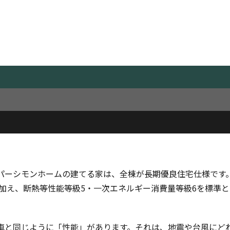
Performance
住宅性能につい
能」とは、
私たちの未来
パーシモンホームの建てる家は、全棟が長期優良住宅仕様です
に加え、断熱等性能等級5・一次エネルギー消費量等級6を標準と
車と同じように「性能」があります。それは、地震や台風にど