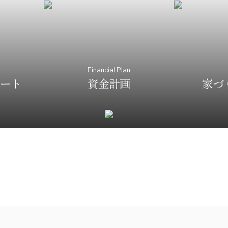
t
Financial Plan
ート
資金計画
家づ