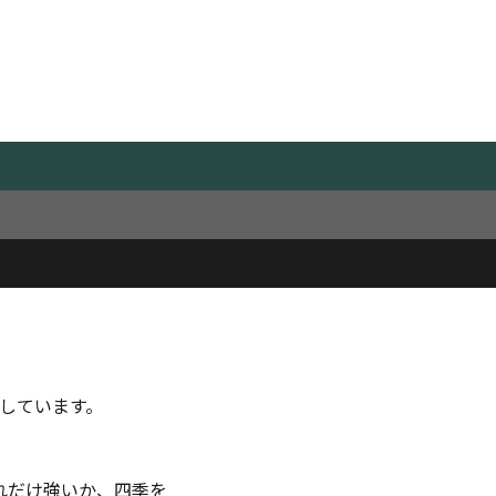
て
を守るもの
。
しています。
れだけ強いか、四季を