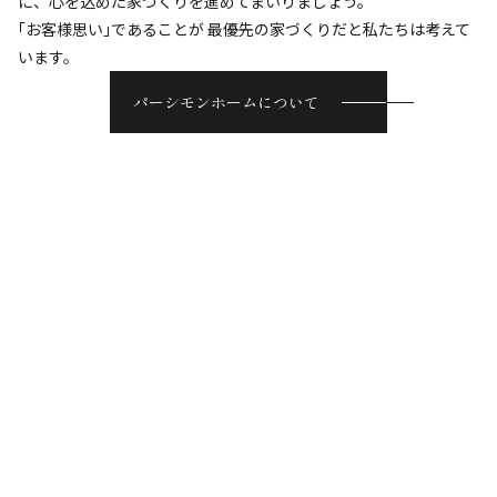
に、心を込めた家づくりを進めてまいりましょう。
｢お客様思い｣であることが
最優先の家づくりだと私たちは考えて
います。
パーシモンホームについて
Concept
家づくりの想い
暮らしプラスの
住まい
1974年の創業以来、日本の風土に合わせた家づくりを追求してき
た私たちパーシモンホームでは、家をただ単に「住む場所」とし
てだけでなく、家で過ごす時間をより楽しく、より豊かにする
「暮らしプラス」の家づくりを提案しています。
住まいの快適さや使い勝手の良い動線といった暮らしやすさは、