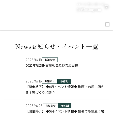
パーシモンホーム
公式Instagram
SCROLL
リフォーム
リフォーム
スマートハウス
の
ご相談
ご相談
詳細
はこちら
News
お知らせ・イベント一覧
2026/6/19
お知らせ
2025年度ZEH実績報告及び普及目標
2026/5/16
お知らせ
予約制
【開催終了】 ◆6月イベント情報◆ 梅雨・台風に備え
る！家づくり相談会
2026/4/25
お知らせ
予約制
【開催終了】 ◆5月イベント情報◆ 猛暑でも快適！暑