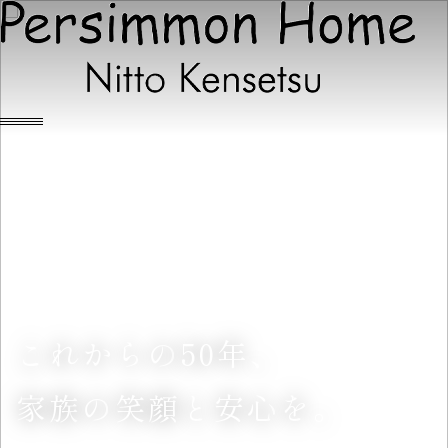
これから
の
の
の
50年、
家族
の
の
の
笑顔
と
と
と
安心
を
を
を
。