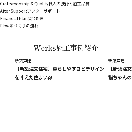
Craftsmanship & Quality
職人の技術と施工品質
After Support
アフターサポート
Financial Plan
資金計画
Flow
家づくりの流れ
Works
施工事例紹介
新築戸建
新築戸建
【新築注文住宅】暮らしやすさとデザイン
【新築注文
を叶えた住まい🌿
猫ちゃんの
Lineup
商品ラインナップ