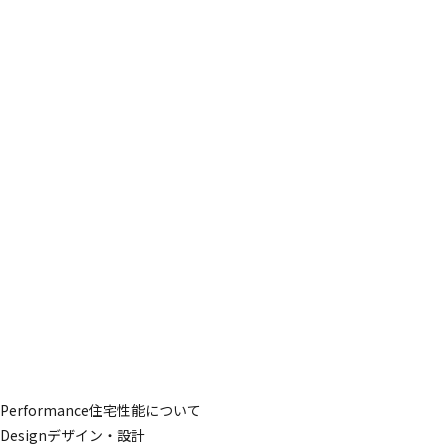
どの家にも共通して求められることです。
「釣った魚を料理する専用スペースが欲しい」「読書ができる静
かなコーナーが欲しい」など、そのご家族ならではのプラスアル
ファをプランに盛り込むことができれば、ご新居で過ごす時間が
より楽しく、豊かなものになるのではないでしょうか。
もちろん、家づくりには不安や疑問がつきものです。
「自分たちの想いをどう形にするか」「耐震や断熱の性能は？」
などの技術的なことも、私たちがしっかりとサポートいたしま
す。
50年の経験と技術力を持つ職人たちの手仕事で、心温まる素敵な
住まいを実現します。
これから50年を見据えた、安全で快適な家づくりを、私たちとと
もに進めていきましょう。
「こんなことは無理かも」と思わずに、ぜひ設計士にご相談くだ
さい。
全力で、あなたの夢の住まいを形にするお手伝いをします。
Performance
住宅性能について
Design
デザイン・設計