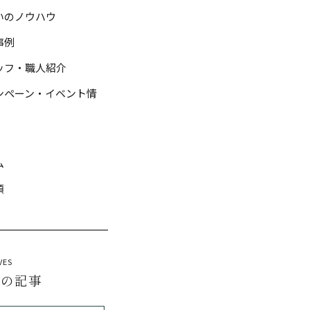
いのノウハウ
事例
ッフ・職人紹介
ンペーン・イベント情
ム
類
VES
去の記事