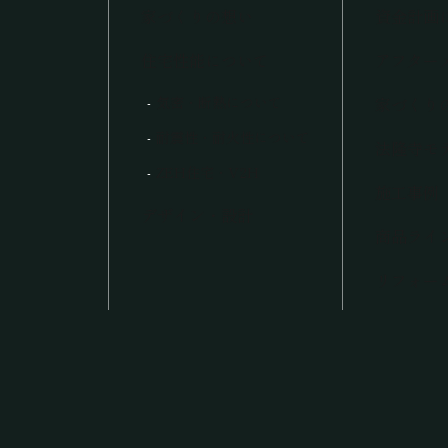
家づくりの想い
資金計画
住宅性能について
アフター
気密・断熱について
家づくり
耐震性・耐火性について
法隆寺モ
ZEH住宅・V2H
施工事例
デザイン・設計
商品ライ
リフォー