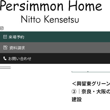
来場予約
資料請求
お問い合わせ
2017/10/5
施工事例
キャンペーン・
＜興留東グリーン
②｜奈良・大阪
建設