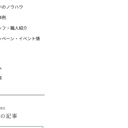
いのノウハウ
事例
ッフ・職人紹介
ンペーン・イベント情
ム
類
VES
去の記事