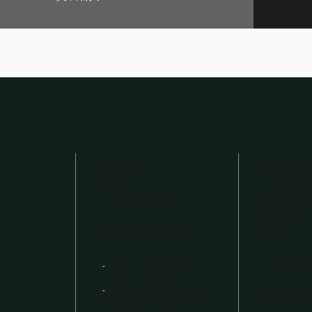
HOME
職人の技
家づくりの想い
資金計画
住宅性能について
アフター
気密・断熱について
家づくり
耐震性・耐火性について
法隆寺モ