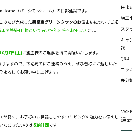
住ま
mon Home（パーシモンホーム）の日都建設です。
施工
このたび完成した
興留東グリーンタウンのお住まい
についてご紹
スタ
省エネ等級4仕様という高い性能を誇るお住まい
です。
キャ
報
0月7日(土)
に施主様のご理解を得て開催いたします。
Q&A
なりますので、下記宛てにご連絡のうえ、ぜひ皆様にお越しいた
コラ
ぞよろしくお願い申し上げます。
未分
ARCHI
スが良く、お子様のお世話もしやすいリビングの魅力をお伝えし
過
いただきたいのは
収納計画
です。