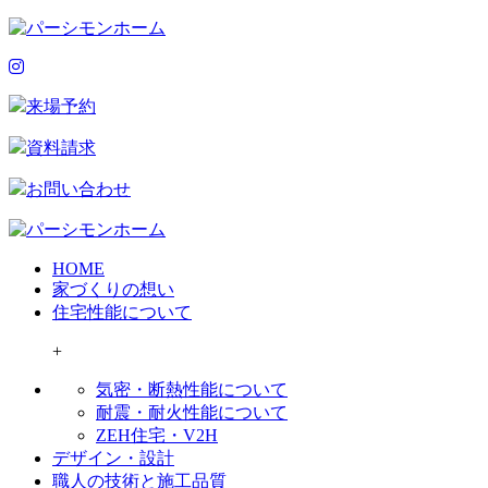
来場予約
資料請求
お問い合わせ
HOME
家づくりの想い
住宅性能について
+
気密・断熱性能について
耐震・耐火性能について
ZEH住宅・V2H
デザイン・設計
職人の技術と施工品質