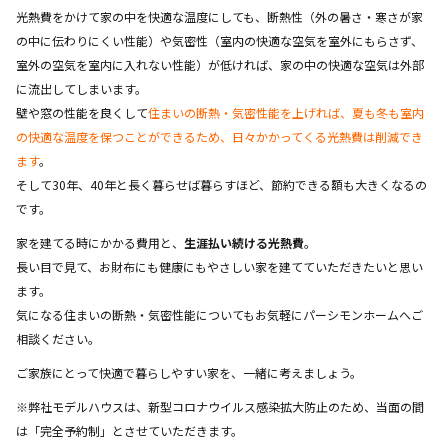
光熱費をかけて家の中を快適な温度にしても、断熱性（外の暑さ・寒さが家
の中に伝わりにくい性能）や気密性（室内の快適な空気を室外にもらさず、
室外の空気を室内に入れない性能）が低ければ、家の中の快適な空気は外部
に流出してしまいます。
壁や窓の性能を良くして
住まいの断熱・気密性能を上げれば、夏も冬も室内
の快適な温度を保つことができるため、日々かかってくる光熱費は削減でき
ます
。
そして30年、40年と長く暮らせば暮らすほど、節約できる額も大きくなるの
です。
家を建てる時にかかる費用と、
生涯払い続ける光熱費
。
長い目で見て、お財布にも健康にもやさしい家を建てていただきたいと思い
ます。
気になる住まいの断熱・気密性能についてもお気軽にパーシモンホームへご
相談ください。
ご家族にとって快適で暮らしやすい家を、一緒に考えましょう。
※弊社モデルハウスは、新型コロナウイルス感染拡大防止のため、当面の間
は「完全予約制」とさせていただきます。