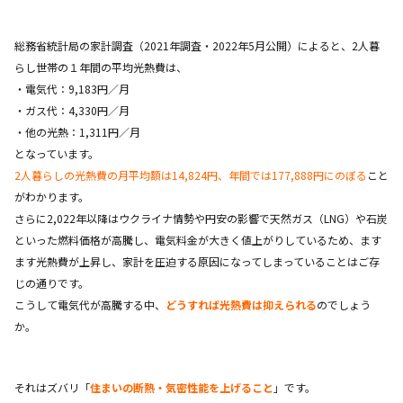
総務省統計局の家計調査（2021年調査・2022年5月公開）によると、2人暮
らし世帯の１年間の平均光熱費は、
・電気代：9,183円／月
・ガス代：4,330円／月
・他の光熱：1,311円／月
となっています。
2人暮らしの光熱費の月平均額は14,824円、年間では177,888円にのぼる
こと
がわかります。
さらに2,022年以降はウクライナ情勢や円安の影響で天然ガス（LNG）や石炭
といった燃料価格が高騰し、電気料金が大きく値上がりしているため、ます
ます光熱費が上昇し、家計を圧迫する原因になってしまっていることはご存
じの通りです。
こうして電気代が高騰する中、
どうすれば光熱費は抑えられる
のでしょう
か。
それはズバリ「
住まいの断熱・気密性能を上げること
」です。