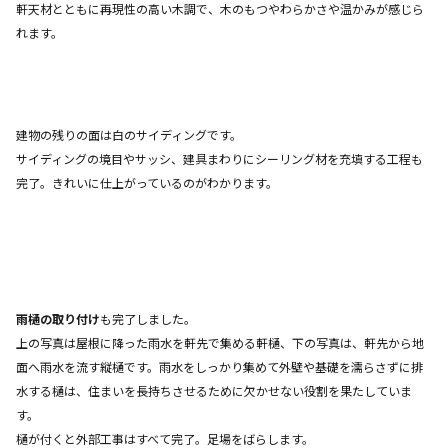
軒天材とともに再現性の高い木調で、木のもつやわらかさや温かみが感じら
れます。
建物の残りの面は白のサイディングです。
サイディングの境目やサッシ、建具まわりにシーリング材を充填する工程も
完了。きれいに仕上がっているのがわかります。
雨樋の取り付け
も完了しました。
上の写真は屋根に降った雨水を軒先で集める軒樋、下の写真は、軒先から地
面へ雨水を流す縦樋です。雨水をしっかり集めて外壁や基礎を濡らさずに排
水する樋は、住まいを長持ちさせるために欠かせない役割を果たしていま
す。
樋が付くと外部工事はすべて完了。足場をばらします。