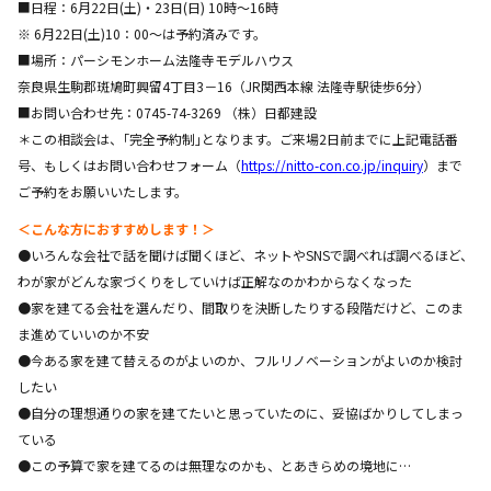
■日程：6月22日(土)・23日(日) 10時～16時
※ 6月22日(土)10：00～は予約済みです。
■場所：パーシモンホーム法隆寺モデルハウス
奈良県生駒郡斑鳩町興留4丁目3－16（JR関西本線 法隆寺駅徒歩6分）
■お問い合わせ先：0745-74-3269 （株）日都建設
＊この相談会は、｢完全予約制｣となります。ご来場2日前までに上記電話番
号、もしくはお問い合わせフォーム（
https://nitto-con.co.jp/inquiry
）まで
ご予約をお願いいたします。
＜こんな方におすすめします！＞
●いろんな会社で話を聞けば聞くほど、ネットやSNSで調べれば調べるほど、
わが家がどんな家づくりをしていけば正解なのかわからなくなった
●家を建てる会社を選んだり、間取りを決断したりする段階だけど、このま
ま進めていいのか不安
●今ある家を建て替えるのがよいのか、フルリノベーションがよいのか検討
したい
●自分の理想通りの家を建てたいと思っていたのに、妥協ばかりしてしまっ
ている
●この予算で家を建てるのは無理なのかも、とあきらめの境地に…