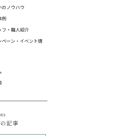
いのノウハウ
事例
ッフ・職人紹介
ンペーン・イベント情
ム
類
VES
去の記事