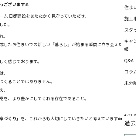
うございます
🎍
住ま
ーム 日都建設をあたたかく見守っていただき、
施工
した。
スタ
れ、
キャ
成したお住まいでの新しい「暮らし」が始まる瞬間に立ち会えた
報
Q&A
しく感じております。
コラ
は、
つくることではありません。
未分
え、
常を、より豊かにしてくれる存在であること。
ARCHI
家づくり」
を、これからも大切にしていきたいと考えています🏡
過