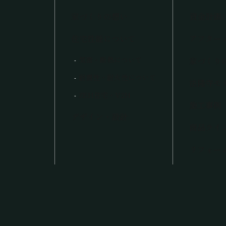
家づくりの想い
資金計画
住宅性能について
アフター
気密・断熱について
家づくり
耐震性・耐火性について
法隆寺モ
ZEH住宅・V2H
施工事例
デザイン・設計
商品ライ
リフォー