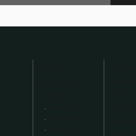
HOME
職人の技
家づくりの想い
資金計画
住宅性能について
アフター
気密・断熱について
家づくり
耐震性・耐火性について
法隆寺モ
ZEH住宅・V2H
施工事例