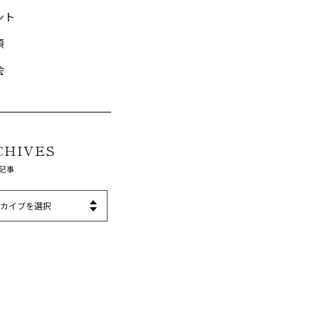
ント
類
会
CHIVES
記事