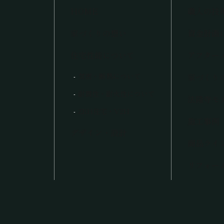
HOME
職人の技
家づくりの想い
資金計画
住宅性能について
アフター
気密・断熱について
家づくり
耐震性・耐火性について
法隆寺モ
ZEH住宅・V2H
施工事例
デザイン・設計
商品ライ
リフォー