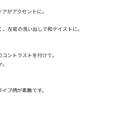
ドアがアクセントに。
く、左官の洗い出しで和テイストに。
のコントラストを付けて。
か。
ライプ柄が素敵です。
。