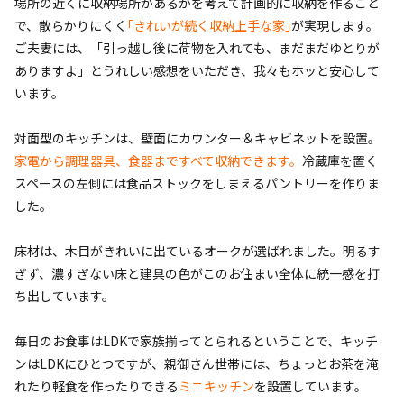
場所の近くに収納場所があるかを考えて計画的に収納を作ること
で、散らかりにくく
｢きれいが続く収納上手な家｣
が実現します。
ご夫妻には、「引っ越し後に荷物を入れても、まだまだゆとりが
ありますよ」とうれしい感想をいただき、我々もホッと安心して
います。
対面型のキッチンは、壁面にカウンター＆キャビネットを設置。
家電から調理器具、食器まですべて収納できます。
冷蔵庫を置く
スペースの左側には食品ストックをしまえるパントリーを作りま
した。
床材は、木目がきれいに出ているオークが選ばれました。明るす
ぎず、濃すぎない床と建具の色がこのお住まい全体に統一感を打
ち出しています。
毎日のお食事はLDKで家族揃ってとられるということで、キッチ
ンはLDKにひとつですが、親御さん世帯には、ちょっとお茶を淹
れたり軽食を作ったりできる
ミニキッチン
を設置しています。