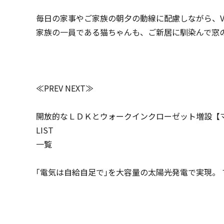
毎日の家事やご家族の朝夕の動線に配慮しながら、
家族の一員である猫ちゃんも、ご新居に馴染んで窓
≪PREV
NEXT≫
開放的なＬＤＫとウォークインクローゼット増設【
LIST
一覧
｢電気は自給自足で｣を大容量の太陽光発電で実現。 