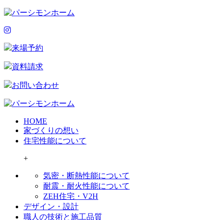
来場予約
資料請求
お問い合わせ
HOME
家づくりの想い
住宅性能について
+
気密・断熱性能について
耐震・耐火性能について
ZEH住宅・V2H
デザイン・設計
職人の技術と施工品質