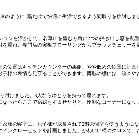
平屋のように1階だけで快適に生活できるよう間取りを検討しま
ーションを活かして、若草山を望む方角に2つの掃き出し窓を配
討を重ね、専門店の突板フローリングからブラックチェリーを
ビの位置はキッチンカウンターの裏側、やや低めの位置に計画
お子様の表情も見守ることができます。両脇の棚には、絵本や
取り付けました。3人ならゆとりを持って座れます。
になったらここで宿題をすませたりと、便利なコーナーになり
ご家族の寝室に。お子様が成長されて2階の個室を使うようにな
クインクローゼットを計画しました。かわいい柄のクロスで、