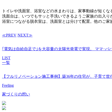
トイレや洗面室、浴室などの水まわりは、家事動線が短くな
洗面台は、いつでもサッと手洗いできるようご家族の出入り
浴室につながる脱衣室は、洗面室とは分けて配置。他のご家
≪PREV
NEXT≫
｢電気は自給自足で｣を大容量の太陽光発電で実現。 ママ･パ
LIST
一覧
【フルリノベーション施工事例】築36年の住宅が、子育て世
Feeling
家づくりの想い