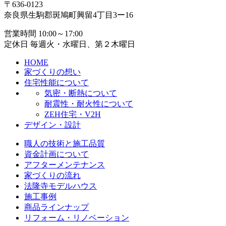
〒636-0123
奈良県生駒郡斑鳩町興留4丁目3ー16
営業時間 10:00～17:00
定休日 毎週火・水曜日、第２木曜日
HOME
家づくりの想い
住宅性能について
気密・断熱について
耐震性・耐火性について
ZEH住宅・V2H
デザイン・設計
職人の技術と施工品質
資金計画について
アフターメンテナンス
家づくりの流れ
法隆寺モデルハウス
施工事例
商品ラインナップ
リフォーム・リノベーション