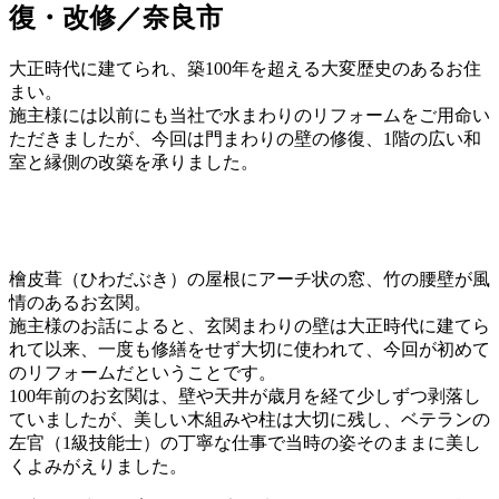
復・改修／奈良市
大正時代に建てられ、築100年を超える大変歴史のあるお住
まい。
施主様には以前にも当社で水まわりのリフォームをご用命い
ただきましたが、今回は門まわりの壁の修復、1階の広い和
室と縁側の改築を承りました。
檜皮葺（ひわだぶき）の屋根にアーチ状の窓、竹の腰壁が風
情のあるお玄関。
施主様のお話によると、玄関まわりの壁は大正時代に建てら
れて以来、一度も修繕をせず大切に使われて、今回が初めて
のリフォームだということです。
100年前のお玄関は、壁や天井が歳月を経て少しずつ剥落し
ていましたが、美しい木組みや柱は大切に残し、ベテランの
左官（1級技能士）の丁寧な仕事で当時の姿そのままに美し
くよみがえりました。