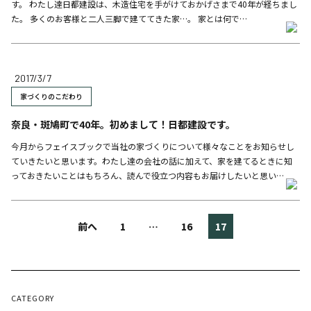
す。 わたし達日都建設は、木造住宅を手がけておかげさまで40年が経ちまし
た。 多くのお客様と二人三脚で建ててきた家…。 家とは何で…
2017/3/7
家づくりのこだわり
奈良・斑鳩町で40年。初めまして！日都建設です。
今月からフェイスブックで当社の家づくりについて様々なことをお知らせし
ていきたいと思います。わたし達の会社の話に加えて、家を建てるときに知
っておきたいことはもちろん、読んで役立つ内容もお届けしたいと思い…
投
前へ
1
…
16
17
稿
の
CATEGORY
ペ